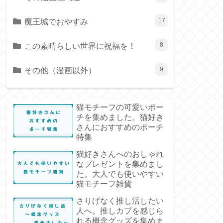
魔王城でおやすみ
17
この素晴らしい世界に祝福を！
8
その他（漫画以外）
9
猫モチーフの可愛いポー
チを集めました。猫好き
さんにおすすめのポーチ
特集
猫好きさんへのおしゃれ
なプレゼントを集めまし
た。大人でも使いやすい
猫モチーフ雑貨
さりげなく推し活したい
人へ。推しカプを感じら
れる概念グッズを集めま