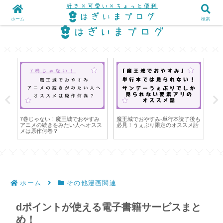
ホーム
検索
宅
7巻じゃない！魔王城でおやすみ
魔王城でおやすみ-単行本読了後も
小
アニメの続きをみたい人へオスス
必見！うぇぶり限定のオススメ話
使
メは原作何巻？
ホーム
その他漫画関連
dポイントが使える電子書籍サービスまと
め！