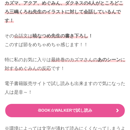
カズマ、アクア、めぐみん、ダクネスの4人がところどこ
ろ三嶋くろね先生のイラストに対して会話しているんで
す！
その
会話文は
暁なつめ先生の書き下ろし
！
このすば節をめちゃめちゃ感じます！！
特に私のお気に入りは
最終巻のカズマさんの
あのシーン
に
対するめぐみんの反応
です！
電子書籍販売サイトで試し読みも出来ますので気になった
人は是非～！
BOOK☆WALKERで試し読み
※環境によっては文字が潰れて読みにくくなってしまうよ