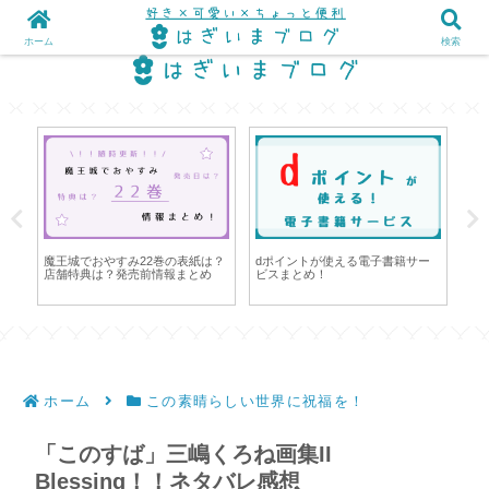
ホーム
検索
。
魔王城でおやすみ22巻の表紙は？
dポイントが使える電子書籍サー
【
店舗特典は？発売前情報まとめ
ビスまとめ！
み
タ
ホーム
この素晴らしい世界に祝福を！
「このすば」三嶋くろね画集II
Blessing！！ネタバレ感想