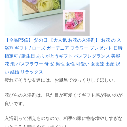
【全品P5倍】 父の日 【大人気 お花の入浴剤】 お花 の 入
浴剤 ギフト / ローズ ガーデニア フラワー プレゼント 日時
指定可 / 誕生日 ありがとうギフト バスフレグランス 美容
花 泡 バスフラワー 母 父 男性 女性 可愛い 女友達 出産 祝
い 結婚 リラックス
疲れてそうな友達には、お風呂でゆっくりしてほしい。
花びらの入浴剤は、見た目が可愛くてギフト感が強いのが
良いです。
入浴剤って消えものなので、相手の家に物を増やしすぎな
いところも贈りやすいポイント。