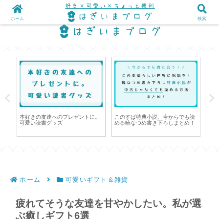
ホーム
検索
ー
本好きの友達へのプレゼントに。
このすば特典小説、今からでも読
甘
可愛い読書グッズ
める暁なつめ書き下ろしまとめ！
甘
ホーム
可愛いギフト＆雑貨
疲れてそうな友達を甘やかしたい。私が選
ぶ癒しギフト6選