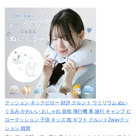
クッション ネックピロー 好評 クルント ウミリウム ぬい
ぐるみ かわいい おしゃれ 首枕 飛行機 車 旅行 キャンプ ピ
ロークッション 子供 キッズ 枕 ギフト クルント2wayクッ
ション 雑貨