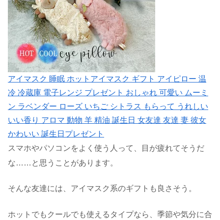
アイマスク 睡眠 ホットアイマスク ギフト アイピロー 温
冷 冷蔵庫 電子レンジ プレゼント おしゃれ 可愛い ムーミ
ン ラベンダー ローズ いちご シトラス もらって うれしい
いい香り アロマ 動物 羊 精油 誕生日 女友達 友達 妻 彼女
かわいい 誕生日プレゼント
スマホやパソコンをよく使う人って、目が疲れてそうだ
な……と思うことがあります。
そんな友達には、アイマスク系のギフトも良さそう。
ホットでもクールでも使えるタイプなら、季節や気分に合