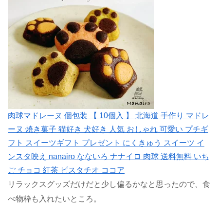
肉球マドレーヌ 個包装 【 10個入 】 北海道 手作り マドレ
ーヌ 焼き菓子 猫好き 犬好き 人気 おしゃれ 可愛い プチギ
フト スイーツギフト プレゼント にくきゅう スイーツ イ
ンスタ映え nanairo なないろ ナナイロ 肉球 送料無料 いち
ご チョコ 紅茶 ピスタチオ ココア
リラックスグッズだけだと少し偏るかなと思ったので、食
べ物枠も入れたいところ。